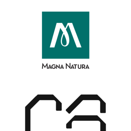
The Cork Magicians Company, Lda
Ver mais
Costa & Abreu, Lda