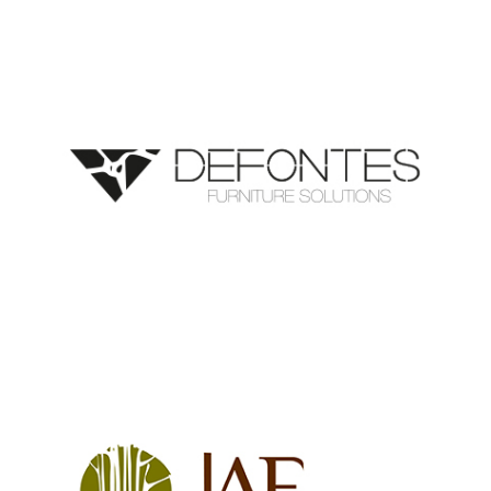
Fábrica de Móveis de Fontes, Lda
Ver mais
José Afonso & Filhos, Lda