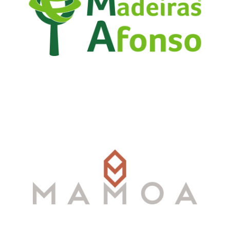
Madeiras Afonso, Lda
Ver mais
Myownway
Ver mais